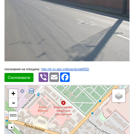
посилання на площину:
http://d-sv.adv.vg/boards/oid/65D
Viber
Email
Facebook
Скопіювати
+
-