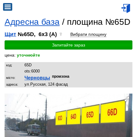
Адресна база
/ площина №65D
Щит
№65D, 6x3 (A)
Вибрати площину
Запитайте зараз
цена:
уточнюйте
65D
код:
ots:
6000
промзона
Черновцы
місто:
ул.Русская, 124 фасад
адреса: