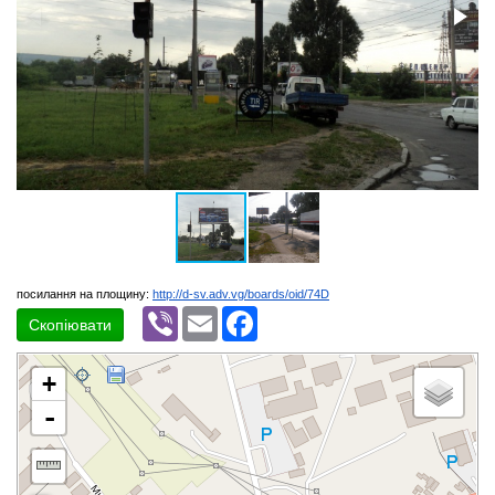
посилання на площину:
http://d-sv.adv.vg/boards/oid/74D
Viber
Email
Facebook
Скопіювати
+
-