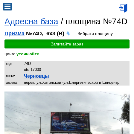
Адресна база
/ площина №74D
Призма
№74D, 6x3 (B)
Вибрати площину
Запитайте зараз
цена:
уточнюйте
74D
код:
ots:
17000
Черновцы
місто:
перек. ул.Хотинской -ул.Енергетической в Епицентр
адреса: