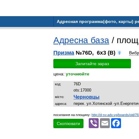
Адресная программа(фото, карты) 
Адресна база
/ пло
Призма
№76D, 6x3 (B)
Вибр
Запитайте зараз
цена:
уточнюйте
76D
код:
ots:
17000
Черновцы
місто:
перек. ул.Хотинской -ул.Енергети
адреса:
посилання на площину:
http://d-sv.adv.vg/boards/oid/7
Viber
Email
Faceboo
Скопіювати