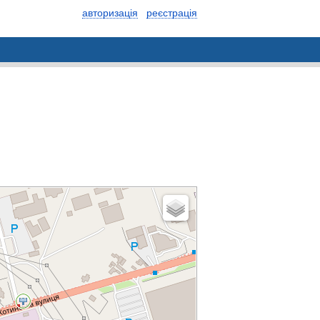
авторизація
реєстрація