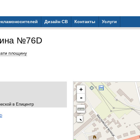
рекламоносителей
Дизайн СВ
Контакты
Услуги
щина №76D
ати площину
+
-
ческой в Епицентр
6D
k