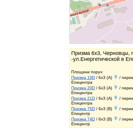
Призма 6x3, Черновцы, 
-ул.Енергетической в Е
Площини поруч:
Призма 19D
/ 6x3 (A)
/ перек
Епицентра
Призма 20D
/ 6x3 (A)
/ перек
Епицентра
Призма 21D
/ 6x3 (A)
/ перек
Епицентра
Призма 75D
/ 6x3 (B)
/ перек
Епицентр
Призма 74D
/ 6x3 (B)
/ перек
Епицентр