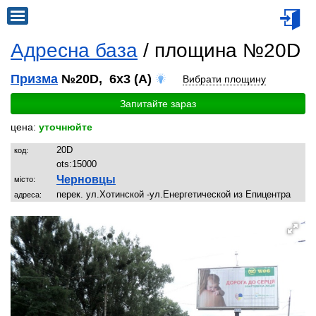
Адресна база
/ площина №20D
Призма
№20D, 6x3 (A)
Вибрати площину
Запитайте зараз
цена:
уточнюйте
20D
код:
ots:
15000
Черновцы
місто:
перек. ул.Хотинской -ул.Енергетической из Епицентра
адреса: