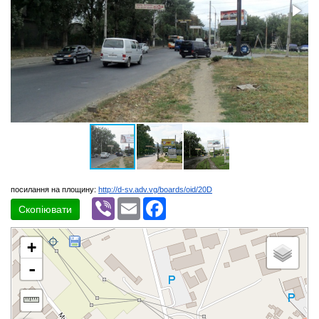
посилання на площину:
http://d-sv.adv.vg/boards/oid/20D
Viber
Email
Facebook
Скопіювати
+
-